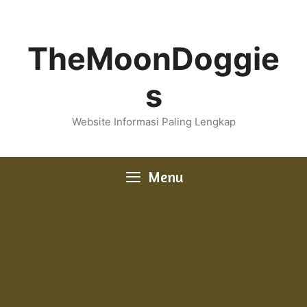
Skip
to
content
TheMoonDoggie
s
Website Informasi Paling Lengkap
Menu