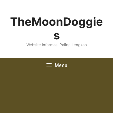
Skip
to
content
TheMoonDoggie
s
Website Informasi Paling Lengkap
Menu