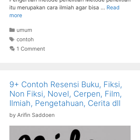
itu merupakan cara ilmiah agar bisa …
Read
more
Categories
umum
Tags
contoh
1 Comment
9+ Contoh Resensi Buku, Fiksi,
Non Fiksi, Novel, Cerpen, Film,
Ilmiah, Pengetahuan, Cerita dll
by
Arifin Saddoen