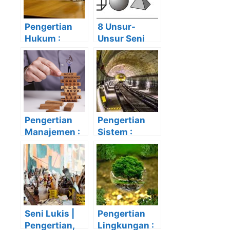
Pengertian
8 Unsur-
Hukum :
Unsur Seni
Karakteristik,
Rupa Untuk
Unsur-Unsur,
Karya Jadi
Jenis-Jenis
Lebih
dan
Ekspresif dan
Tujuannya
Hidup
Pengertian
Pengertian
Manajemen :
Sistem :
Fungsi,
Unsur-Unsur,
Unsur-Unsur,
Elemen, dan
Contoh dan
Jenis-
Jenis-Jenis
Jenisnya
Seni Lukis |
Pengertian
Pengertian,
Lingkungan :