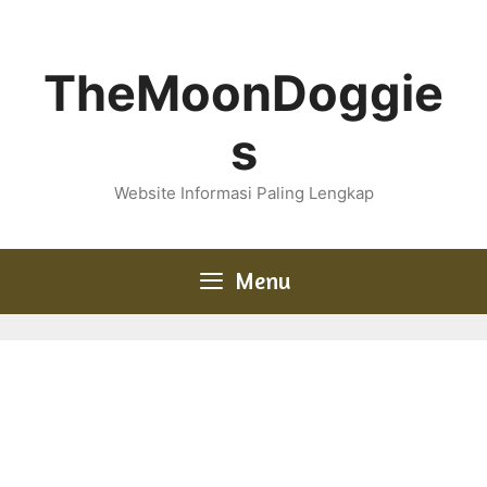
Skip
to
content
TheMoonDoggie
s
Website Informasi Paling Lengkap
Menu