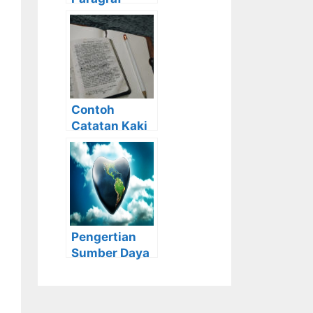
Deskripsi
Beserta Jenis,
Pengertian,
Lengkap
Contoh
Catatan Kaki
dan Cara
Penulisannya
yang Benar
Pengertian
Sumber Daya
Alam Beserta
Contoh,
Jenis-jenis,