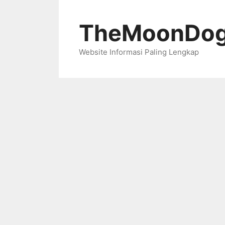
Skip
to
TheMoonDog
content
Website Informasi Paling Lengkap