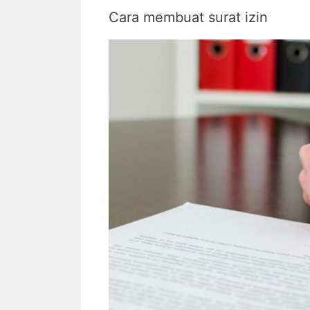
Cara membuat surat izin