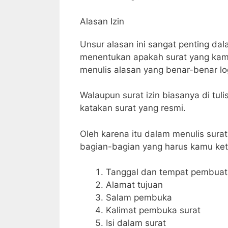
Alasan Izin
Unsur alasan ini sangat penting dala
menentukan apakah surat yang kamu 
menulis alasan yang benar-benar lo
Walaupun surat izin biasanya di tuli
katakan surat yang resmi.
Oleh karena itu dalam menulis surat 
bagian-bagian yang harus kamu ket
Tanggal dan tempat pembuat
Alamat tujuan
Salam pembuka
Kalimat pembuka surat
Isi dalam surat