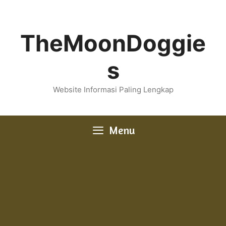
Skip
to
content
TheMoonDoggie
s
Website Informasi Paling Lengkap
Menu