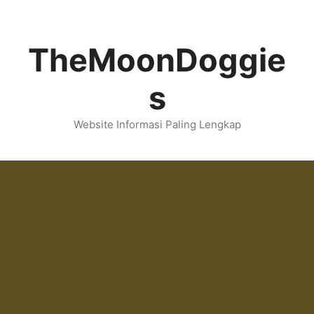
Skip
to
content
TheMoonDoggie
s
Website Informasi Paling Lengkap